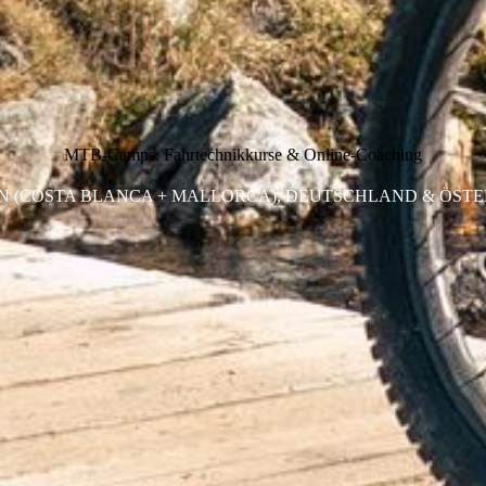
MTB-Camps, Fahrtechnikkurse & Online-Coaching
N (COSTA BLANCA + MALLORCA), DEUTSCHLAND & ÖST